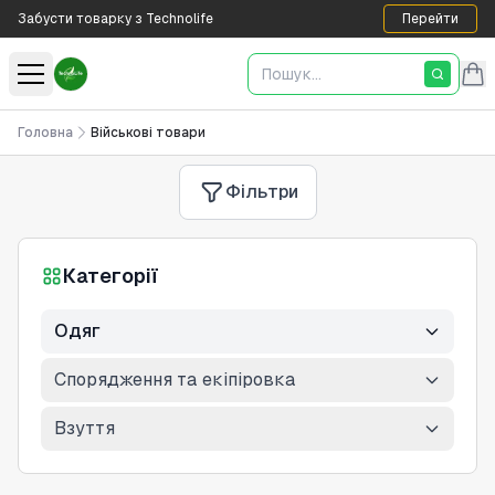
Забусти товарку з Technolife
Перейти
Головна
Військові товари
Фільтри
Категорії
Одяг
Спорядження та екіпіровка
Взуття