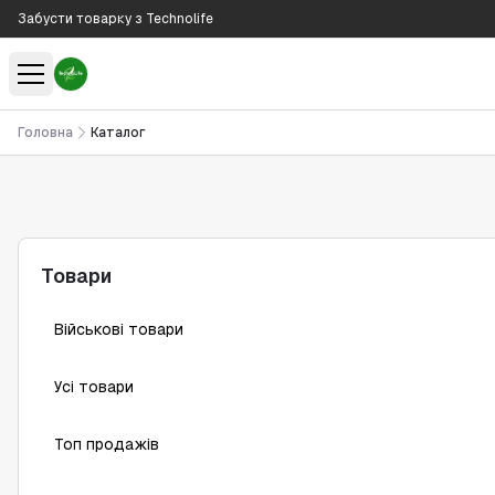
Забусти товарку з Technolife
Головна
Каталог
Товари
Військові товари
Усі товари
Топ продажів