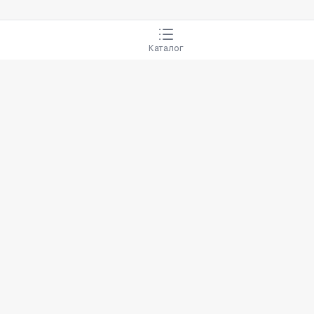
Каталог
Покупцям
Умови повернення та обмі